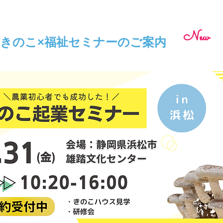
​New
6年​きのこ×福祉セミナーのご案内