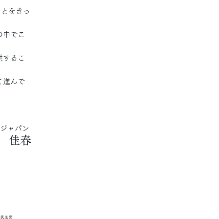
ことをきっ
の中でこ
供するこ
て進んで
トジャパン
 佳春