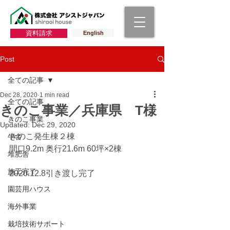
資料請求
English
Post
全ての記事
Dec 28, 2020
1 min read
全ての記事
きのこ事業／兵庫県 T様
きのこ事業
Updated:
Dec 29, 2020
きのこ発生棟２棟
牛舎
間口9.2m 奥行21.6m 60坪×2棟
堆肥舎
施工完了
2020.12.8引き渡し完了
園芸用ハウス
海外事業
栽培技術サポート