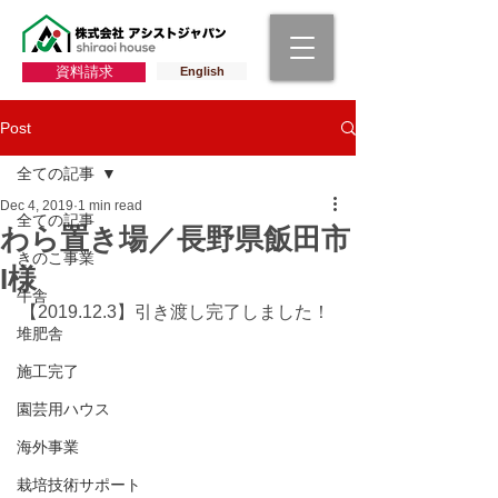
資料請求
English
Post
全ての記事
Dec 4, 2019
1 min read
全ての記事
わら置き場／長野県飯田市
きのこ事業
I様
牛舎
【2019.12.3】引き渡し完了しました！
堆肥舎
施工完了
園芸用ハウス
海外事業
栽培技術サポート