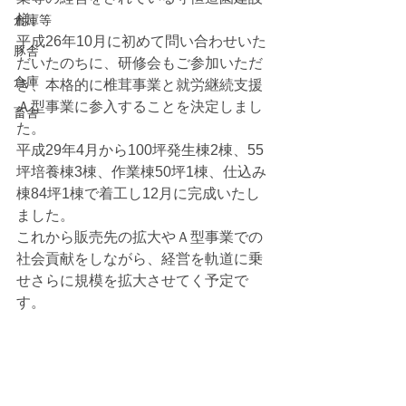
様。
倉庫等
平成26年10月に初めて問い合わせいた
豚舎
だいたのちに、研修会もご参加いただ
倉庫
き、本格的に椎茸事業と就労継続支援
Ａ型事業に参入することを決定しまし
畜舎
た。
平成29年4月から100坪発生棟2棟、55
坪培養棟3棟、作業棟50坪1棟、仕込み
棟84坪1棟で着工し12月に完成いたし
ました。
これから販売先の拡大やＡ型事業での
社会貢献をしながら、経営を軌道に乗
せさらに規模を拡大させてく予定で
す。