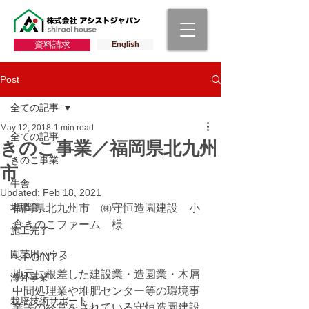
資料請求
English
Post
全ての記事
May 12, 2018
1 min read
全ての記事
きのこ事業／福岡県北九州
きのこ事業
市
牛舎
Updated:
Feb 18, 2021
堆肥舎
福岡県北九州市　㈱守恒造園建設　小
倉きのこファーム　様
施工完了
園芸用ハウス
＜POINT＞
地元に根差した建設業・造園業・木屑
海外事業
中間処理業や堆肥センター等の環境事
栽培技術サポート
業等の経営をされている守恒造園建設